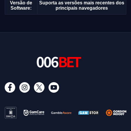
Versão de
Suporta as versões mais recentes dos
Software:
principais navegadores