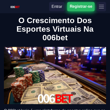
Entrar
Registrar-se
O Crescimento Dos
Esportes Virtuais Na
006bet