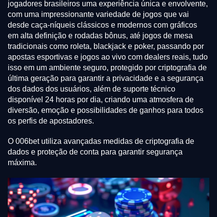
jogadores brasileiros uma experiência única e envolvente,
com uma impressionante variedade de jogos que vai
desde caça-níqueis clássicos e modernos com gráficos
em alta definição e rodadas bônus, até jogos de mesa
tradicionais como roleta, blackjack e poker, passando por
apostas esportivas e jogos ao vivo com dealers reais, tudo
isso em um ambiente seguro, protegido por criptografia de
última geração para garantir a privacidade e a segurança
dos dados dos usuários, além de suporte técnico
disponível 24 horas por dia, criando uma atmosfera de
diversão, emoção e possibilidades de ganhos para todos
os perfis de apostadores.
O 006bet utiliza avançadas medidas de criptografia de
dados e proteção de conta para garantir segurança
máxima.