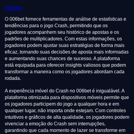
6566Bet
O 006bet fornece ferramentas de análise de estatísticas e
tendências para o jogo Crash, permitindo que os
jogadores acompanhem seu histórico de apostas e os
padrões de multiplicadores. Com estas informações, os
jogadores podem ajustar suas estratégias de forma mais
eficaz, tornando suas decisões de aposta mais informadas
e aumentando suas chances de sucesso. A plataforma
está equipada para oferecer insights valiosos que podem
transformar a maneira como os jogadores abordam cada
rodada.
A experiência móvel do Crash no 006bet é inigualável. A
plataforma otimizada para dispositivos móveis permite que
os jogadores participem do jogo a qualquer hora e em
qualquer lugar, não importa onde estejam. Com controles
intuitivos e gráficos de alta qualidade, os jogadores podem
vivenciar a emoção do Crash sem interrupções,
garantindo que cada momento de lazer se transforme em