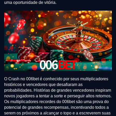
uma oportunidade de vitória.
O Crash no 006bet é conhecido por seus multiplicadores
históricos e vencedores que desafiaram as
probabilidades. Histórias de grandes vencedores inspiram
novos jogadores a tentar a sorte e perseguir altos retornos.
Os multiplicadores recordes do 006bet são uma prova do
potencial de grandes recompensas, incentivando todos a
serem os próximos a alcançar o topo e a escreverem suas