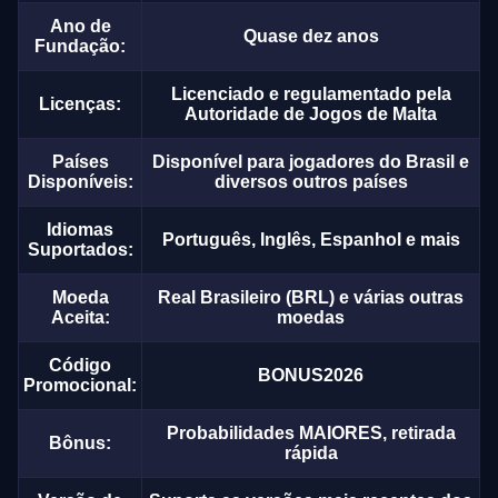
Ano de
Quase dez anos
Fundação:
Licenciado e regulamentado pela
Licenças:
Autoridade de Jogos de Malta
Países
Disponível para jogadores do Brasil e
Disponíveis:
diversos outros países
Idiomas
Português, Inglês, Espanhol e mais
Suportados:
Moeda
Real Brasileiro (BRL) e várias outras
Aceita:
moedas
Código
BONUS2026
Promocional:
Probabilidades MAIORES, retirada
Bônus:
rápida