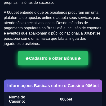
próprias histórias de sucesso.
A 006bet entende o que os brasileiros procuram em uma
plataforma de apostas online e adapta seus serviços para
atender às expectativas locais. Desde métodos de
pagamento populares no Brasil até a inclusão de esportes
e eventos que apaixonam o público nacional, a 006bet se
posiciona como uma marca que fala a língua dos
jogadores brasileiros.
🔥Cadastro e obter Bônus🔥
Informações Básicas sobre o Cassino 006bet
Nome do
006bet
Cassino: