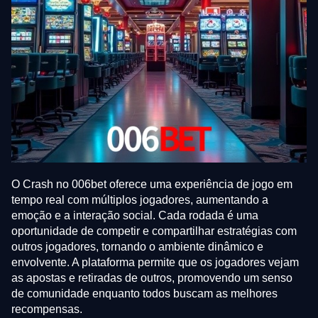
O Crash no 006bet oferece uma experiência de jogo em
tempo real com múltiplos jogadores, aumentando a
emoção e a interação social. Cada rodada é uma
oportunidade de competir e compartilhar estratégias com
outros jogadores, tornando o ambiente dinâmico e
envolvente. A plataforma permite que os jogadores vejam
as apostas e retiradas de outros, promovendo um senso
de comunidade enquanto todos buscam as melhores
recompensas.