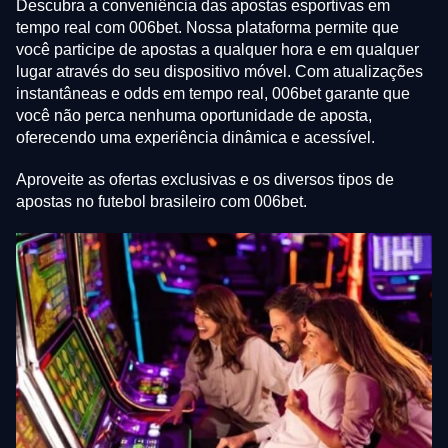
Descubra a conveniência das apostas esportivas em
tempo real com 006bet. Nossa plataforma permite que
você participe de apostas a qualquer hora e em qualquer
lugar através do seu dispositivo móvel. Com atualizações
instantâneas e odds em tempo real, 006bet garante que
você não perca nenhuma oportunidade de aposta,
oferecendo uma experiência dinâmica e acessível.
Aproveite as ofertas exclusivas e os diversos tipos de
apostas no futebol brasileiro com 006bet.