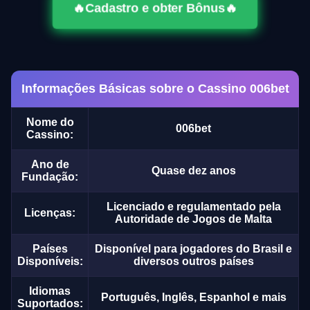
🔥Cadastro e obter Bônus🔥
Informações Básicas sobre o Cassino 006bet
Nome do
006bet
Cassino:
Ano de
Quase dez anos
Fundação:
Licenciado e regulamentado pela
Licenças:
Autoridade de Jogos de Malta
Países
Disponível para jogadores do Brasil e
Disponíveis:
diversos outros países
Idiomas
Português, Inglês, Espanhol e mais
Suportados: