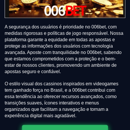
A segurança dos usuários é prioridade no 006bet, com
medidas rigorosas e políticas de jogo responsável. Nossa
plataforma garante a equidade em todas as apostas e
protege as informações dos usuários com tecnologia
avançada. Aposte com tranquilidade no 006bet, sabendo
que estamos comprometidos com a proteção e o bem-
estar de nossos clientes, promovendo um ambiente de
apostas seguro e confiável.
O estilo visual dos cassinos inspirados em videogames
tem ganhado força no Brasil, e a 006bet contribui com
essa tendência ao oferecer recursos avançados, como
transições suaves, ícones interativos e menus
organizados que facilitam a navegação e tornam a
experiência digital mais agradável.