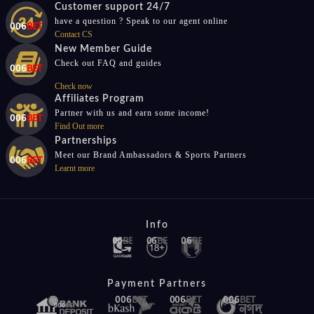
Customer support 24/7
have a question ? Speak to our agent online
Contact CS
New Member Guide
Check out FAQ and guides
Check now
Affiliates Program
Partner with us and earn some income!
Find Out more
Partnerships
Meet our Brand Ambassadors & Sports Partners
Learnt more
Info
Payment Partners