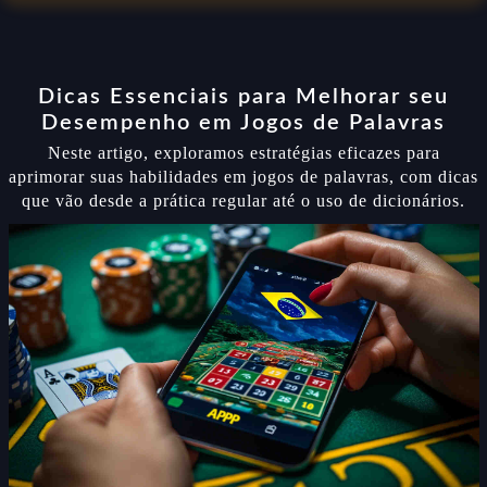
Dicas Essenciais para Melhorar seu
Desempenho em Jogos de Palavras
Neste artigo, exploramos estratégias eficazes para
aprimorar suas habilidades em jogos de palavras, com dicas
que vão desde a prática regular até o uso de dicionários.