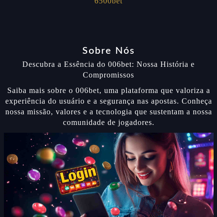
6500bet
Sobre Nós
Descubra a Essência do 006bet: Nossa História e
Compromissos
Saiba mais sobre o 006bet, uma plataforma que valoriza a
experiência do usuário e a segurança nas apostas. Conheça
nossa missão, valores e a tecnologia que sustentam a nossa
comunidade de jogadores.