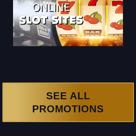
SEE ALL
PROMOTIONS