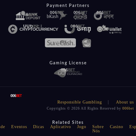
Payment Partners
Gaming License
Responsible Gambling
About us
Copyrights © 2026 All Rights Reserved by
006bet
Related Sites
ade
Eventos
Dicas
Aplicativo
Jogo
Sobre
Casino
Esp
Nós