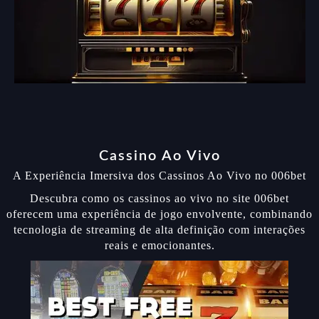
Cassino Ao Vivo
A Experiência Imersiva dos Cassinos Ao Vivo no 006bet
Descubra como os cassinos ao vivo no site 006bet
oferecem uma experiência de jogo envolvente, combinando
tecnologia de streaming de alta definição com interações
reais e emocionantes.