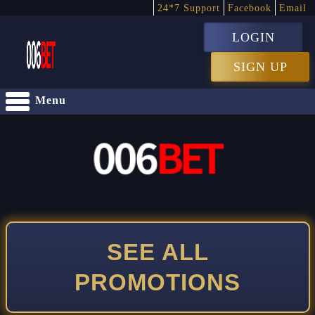
24*7 Support
Facebook
Email
LOGIN
SIGN UP
Menu
SEE ALL
PROMOTIONS