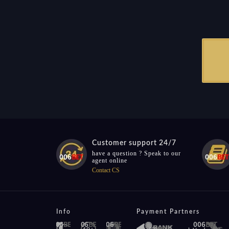
Customer support 24/7
have a question ? Speak to our
agent online
Contact CS
Info
Payment Partners