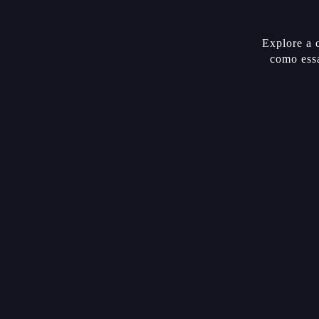
Explore a 
como essa