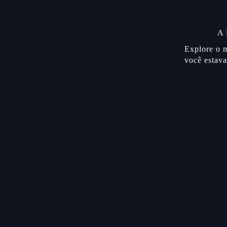
A 
Explore o m
você estava