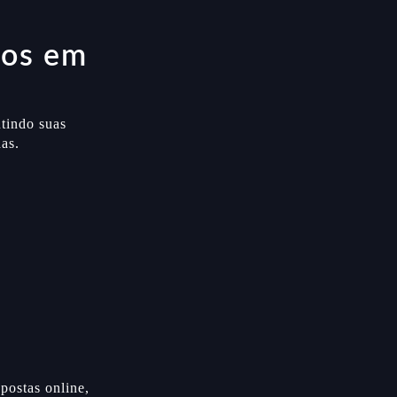
tos em
utindo suas
das.
postas online,