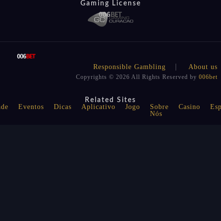
Gaming License
Responsible Gambling
About us
Copyrights © 2026 All Rights Reserved by
006bet
Related Sites
ade
Eventos
Dicas
Aplicativo
Jogo
Sobre
Casino
Esp
Nós