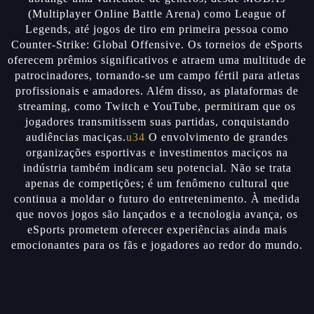
(Multiplayer Online Battle Arena) como League of
Legends, até jogos de tiro em primeira pessoa como
Counter-Strike: Global Offensive. Os torneios de eSports
oferecem prêmios significativos e atraem uma multitude de
patrocinadores, tornando-se um campo fértil para atletas
profissionais e amadores. Além disso, as plataformas de
streaming, como Twitch e YouTube, permitiram que os
jogadores transmitissem suas partidas, conquistando
audiências maciças.
u34
O envolvimento de grandes
organizações esportivas e investimentos maciços na
indústria também indicam seu potencial. Não se trata
apenas de competições; é um fenômeno cultural que
continua a moldar o futuro do entretenimento. À medida
que novos jogos são lançados e a tecnologia avança, os
eSports prometem oferecer experiências ainda mais
emocionantes para os fãs e jogadores ao redor do mundo.