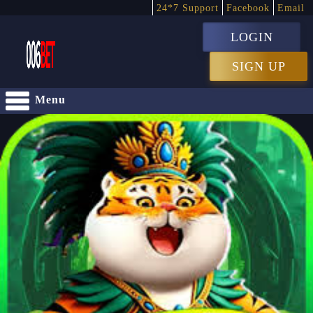
24*7 Support
Facebook
Email
LOGIN
SIGN UP
Menu