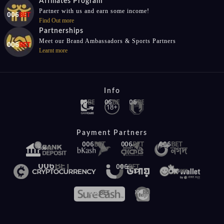
Affiliates Program
Partner with us and earn some income!
Find Out more
Partnerships
Meet our Brand Ambassadors & Sports Partners
Learnt more
Info
Payment Partners