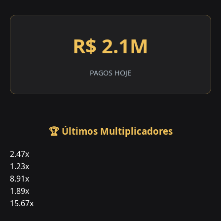
R$ 2.1M
PAGOS HOJE
🏆 Últimos Multiplicadores
2.47x
1.23x
8.91x
1.89x
15.67x