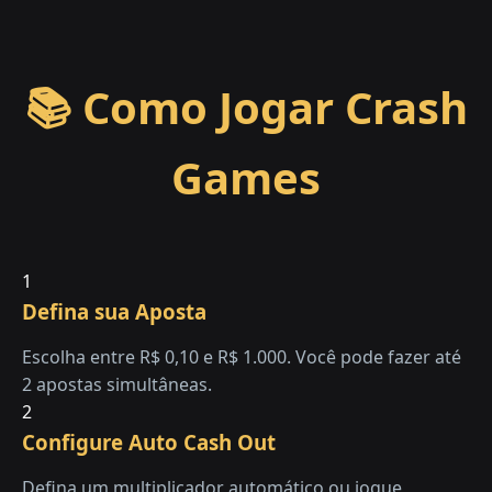
📚 Como Jogar Crash
Games
1
Defina sua Aposta
Escolha entre R$ 0,10 e R$ 1.000. Você pode fazer até
2 apostas simultâneas.
2
Configure Auto Cash Out
Defina um multiplicador automático ou jogue