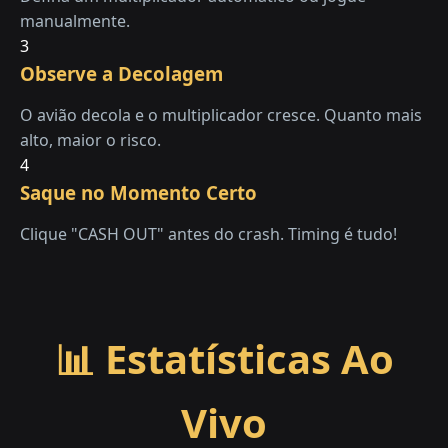
manualmente.
3
Observe a Decolagem
O avião decola e o multiplicador cresce. Quanto mais
alto, maior o risco.
4
Saque no Momento Certo
Clique "CASH OUT" antes do crash. Timing é tudo!
📊 Estatísticas Ao
Vivo