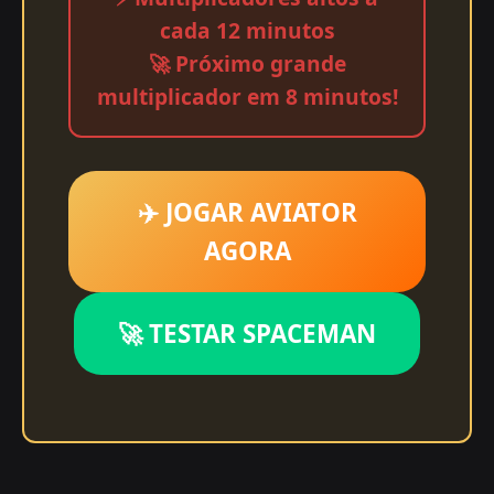
cada 12 minutos
🚀 Próximo grande
multiplicador em 8 minutos!
✈️ JOGAR AVIATOR
AGORA
🚀 TESTAR SPACEMAN