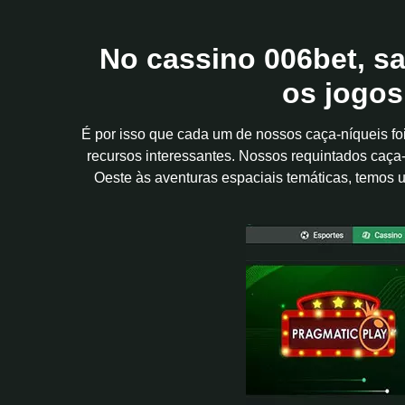
No cassino 006bet, sa
os jogos
É por isso que cada um de nossos caça-níqueis fo
recursos interessantes. Nossos requintados caça
Oeste às aventuras espaciais temáticas, temos 