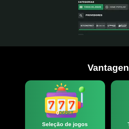
Vantagen
Seleção de jogos