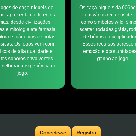
jogos de caça-níqueis do
Os caça-níqueis da 006be
et apresentam diferentes
com vários recursos de j
mas, desde civilizações
como símbolos wild, sím
as e mitologia até fantasia,
scatter, rodadas grátis, r
tura e máquinas de frutas
de bônus e multiplicado
ssicas. Os jogos vêm com
Esses recursos acresce
ficos de alta qualidade e
emoção e oportunidades
itos sonoros envolventes
ganho ao jogo.
 melhorar a experiência de
jogo.
Conecte-se
Registro