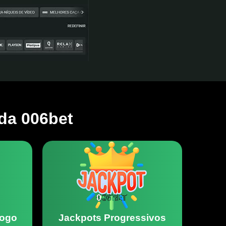
da 006bet
Jogo
Jackpots Progressivos