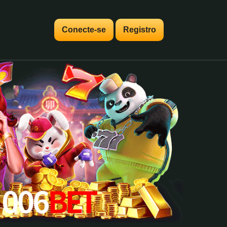
Conecte-se
Registro