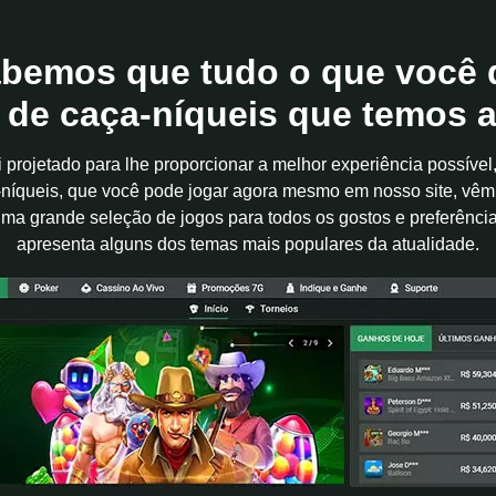
bemos que tudo o que você q
 de caça-níqueis que temos a
i projetado para lhe proporcionar a melhor experiência possíve
-níqueis, que você pode jogar agora mesmo em nosso site, vê
uma grande seleção de jogos para todos os gostos e preferênc
apresenta alguns dos temas mais populares da atualidade.