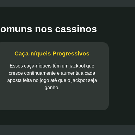
 comuns nos cassinos
Caça-níqueis Progressivos
Esses caça-níqueis têm um jackpot que
cresce continuamente e aumenta a cada
aposta feita no jogo até que o jackpot seja
ganho.