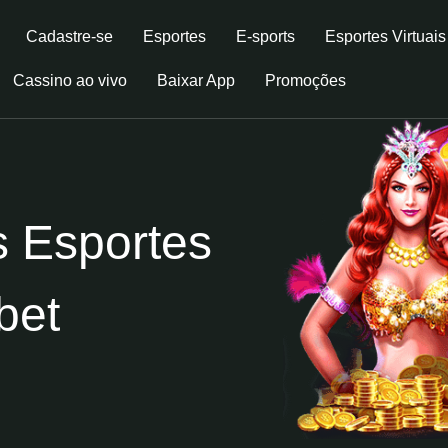
Cadastre-se
Esportes
E-sports
Esportes Virtuais
Cassino ao vivo
Baixar App
Promoções
 Esportes
bet