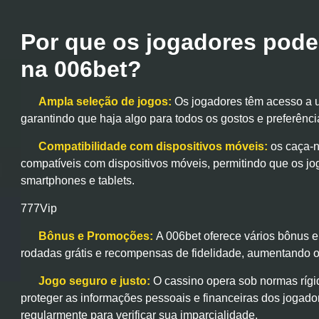
Por que os jogadores pode
na 006bet?
Ampla seleção de jogos:
Os jogadores têm acesso a u
garantindo que haja algo para todos os gostos e preferênci
Compatibilidade com dispositivos móveis:
os caça-n
compatíveis com dispositivos móveis, permitindo que os jo
smartphones e tablets.
777Vip
Bônus e Promoções:
A 006bet oferece vários bônus 
rodadas grátis e recompensas de fidelidade, aumentando o
Jogo seguro e justo:
O cassino opera sob normas rígid
proteger as informações pessoais e financeiras dos jogado
regularmente para verificar sua imparcialidade.