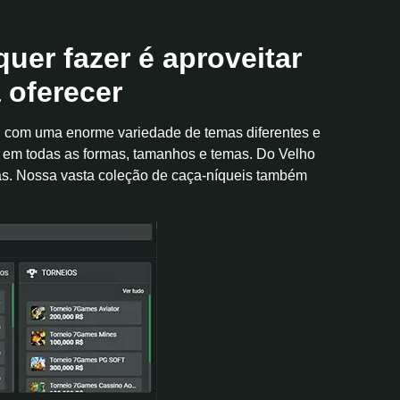
uer fazer é aproveitar
 oferecer
l, com uma enorme variedade de temas diferentes e
m em todas as formas, tamanhos e temas. Do Velho
ias. Nossa vasta coleção de caça-níqueis também