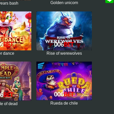
Golden unicorn
ears bash
er dance
Rise of werewolves
Rueda de chile
e of dead