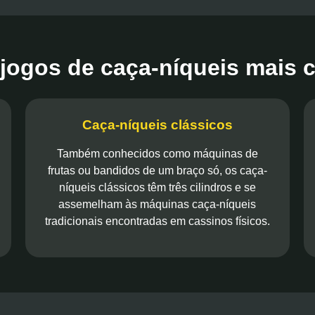
jogos de caça-níqueis mais
Caça-níqueis clássicos
Também conhecidos como máquinas de
frutas ou bandidos de um braço só, os caça-
níqueis clássicos têm três cilindros e se
assemelham às máquinas caça-níqueis
tradicionais encontradas em cassinos físicos.