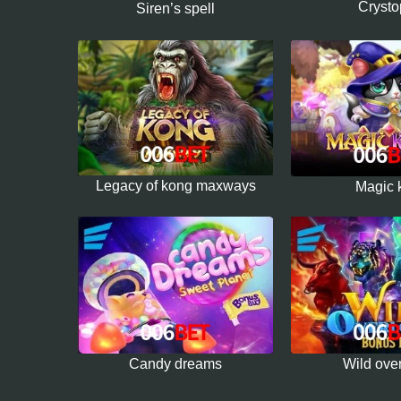
Crysto
Siren’s spell
Legacy of kong maxways
Magic k
Wild ove
Candy dreams