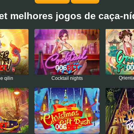
et melhores jogos de caça-ní
Qrienta
Cocktail nights
e qilin