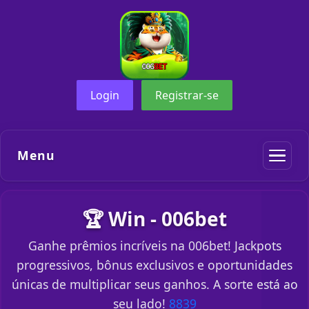
Login
Registrar-se
Menu
🏆 Win - 006bet
Ganhe prêmios incríveis na 006bet! Jackpots
progressivos, bônus exclusivos e oportunidades
únicas de multiplicar seus ganhos. A sorte está ao
seu lado!
8839