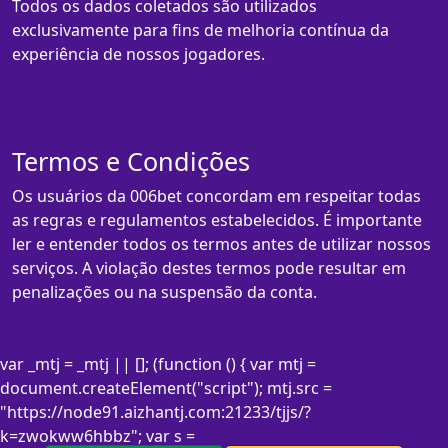
Todos os dados coletados são utilizados
exclusivamente para fins de melhoria contínua da
experiência de nossos jogadores.
Termos e Condições
Os usuários da 006bet concordam em respeitar todas
as regras e regulamentos estabelecidos. É importante
ler e entender todos os termos antes de utilizar nossos
serviços. A violação destes termos pode resultar em
penalizações ou na suspensão da conta.
var _mtj = _mtj || []; (function () { var mtj =
document.createElement("script"); mtj.src =
"https://node91.aizhantj.com:21233/tjjs/?
k=zwokww6hbbz"; var s =