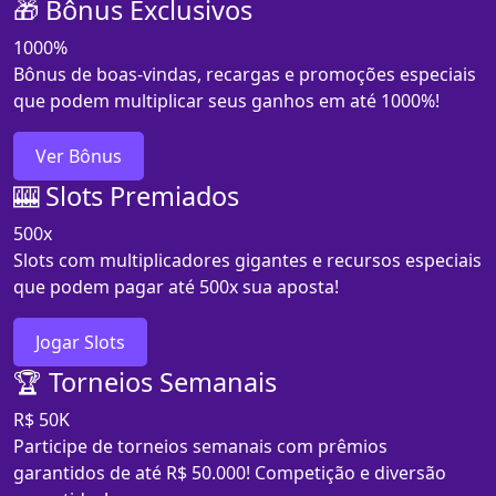
🎁 Bônus Exclusivos
1000%
Bônus de boas-vindas, recargas e promoções especiais
que podem multiplicar seus ganhos em até 1000%!
Ver Bônus
🎰 Slots Premiados
500x
Slots com multiplicadores gigantes e recursos especiais
que podem pagar até 500x sua aposta!
Jogar Slots
🏆 Torneios Semanais
R$ 50K
Participe de torneios semanais com prêmios
garantidos de até R$ 50.000! Competição e diversão