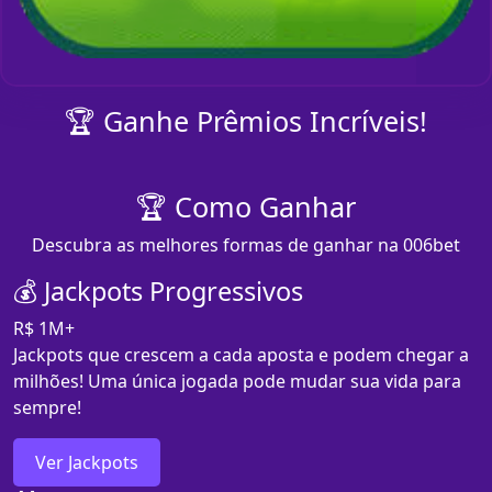
🏆 Ganhe Prêmios Incríveis!
🏆 Como Ganhar
Descubra as melhores formas de ganhar na 006bet
💰 Jackpots Progressivos
R$ 1M+
Jackpots que crescem a cada aposta e podem chegar a
milhões! Uma única jogada pode mudar sua vida para
sempre!
Ver Jackpots