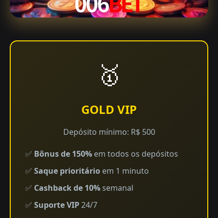
🥇
GOLD VIP
Depósito mínimo: R$ 500
✅
Bônus de 150%
em todos os depósitos
✅
Saque prioritário
em 1 minuto
✅
Cashback de 10%
semanal
✅
Suporte VIP
24/7