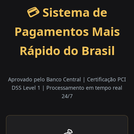
💳 Sistema de
Pagamentos Mais
Rápido do Brasil
Aprovado pelo Banco Central | Certificação PCI
DSS Level 1 | Processamento em tempo real
24/7