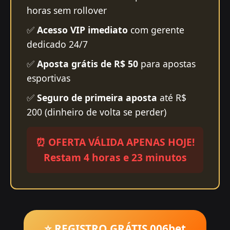
horas sem rollover
✅
Acesso VIP imediato
com gerente
dedicado 24/7
✅
Aposta grátis de R$ 50
para apostas
esportivas
✅
Seguro de primeira aposta
até R$
200 (dinheiro de volta se perder)
⏰ OFERTA VÁLIDA APENAS HOJE!
Restam 4 horas e 23 minutos
⭐ REGISTRO GRÁTIS 006bet