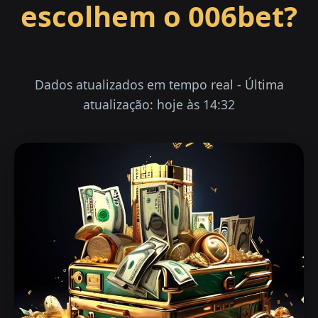
escolhem o 006bet?
Dados atualizados em tempo real - Última
atualização: hoje às 14:32