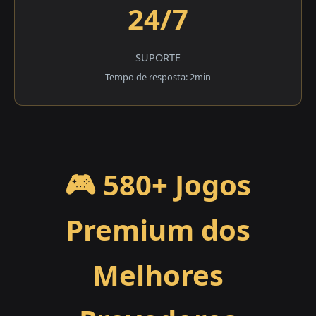
24/7
SUPORTE
Tempo de resposta: 2min
🎮 580+ Jogos
Premium dos
Melhores