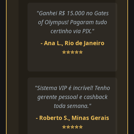
"Ganhei R$ 15.000 no Gates
of Olympus! Pagaram tudo
certinho via PIX."
- Ana L., Rio de Janeiro
⭐⭐⭐⭐⭐
"Sistema VIP é incrível! Tenho
gerente pessoal e cashback
toda semana."
- Roberto S., Minas Gerais
⭐⭐⭐⭐⭐